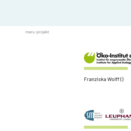
Sie befinden sich hier:
meru-projekt
Franziska Wolff ()