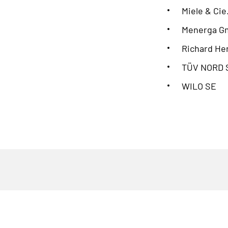
Miele & Cie
Menerga G
Richard He
TÜV NORD S
WILO SE